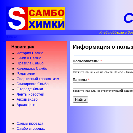
С
Клуб поддержки бо
Главная
Информация о поль
Навигация
История Самбо
Книги о Самбо
Пользователь:
*
Правила Самбо
Календарь Самбо
Укажите ваше имя на сайте Самбо - Химк
Родителям
Спортивный травматизм
Пароль:
*
Экипировка Самбо
О городе Химки
Укажите пароль, соответствующий вашем
Ленты новостей
Архив видео
Архив фото
Схемы проезда
Самбо в городах