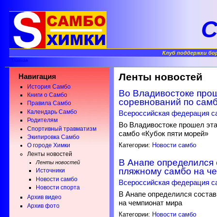
С
Клуб поддержки бо
Главная
Ленты новостей
Навигация
История Самбо
Во Владивостоке про
Книги о Самбо
соревнований по самб
Правила Самбо
Календарь Самбо
Всероссийская федерация с
Родителям
Во Владивостоке прошел эта
Спортивный травматизм
самбо «Кубок пяти морей»
Экипировка Самбо
Категории:
Новости самбо
О городе Химки
Ленты новостей
В Анапе определился 
Ленты новостей
пляжному самбо на ч
Источники
Новости самбо
Всероссийская федерация с
Новости спорта
В Анапе определился состав
Архив видео
на чемпионат мира
Архив фото
Категории:
Новости самбо