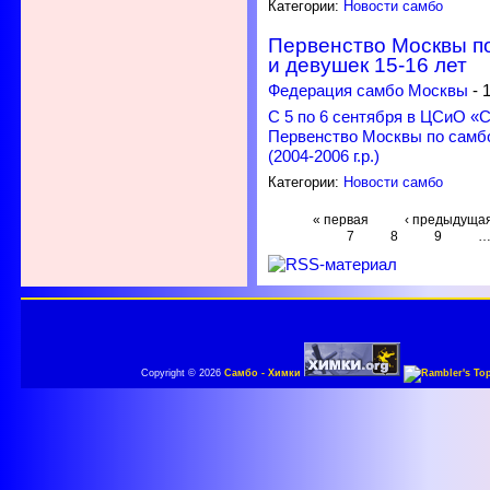
Категории:
Новости самбо
Первенство Москвы п
и девушек 15-16 лет
Федерация самбо Москвы
-
С 5 по 6 сентября в ЦСиО 
Первенство Москвы по самбо
(2004-2006 г.р.)
Категории:
Новости самбо
« первая
‹ предыдуща
7
8
9
Copyright © 2026
Самбо - Химки