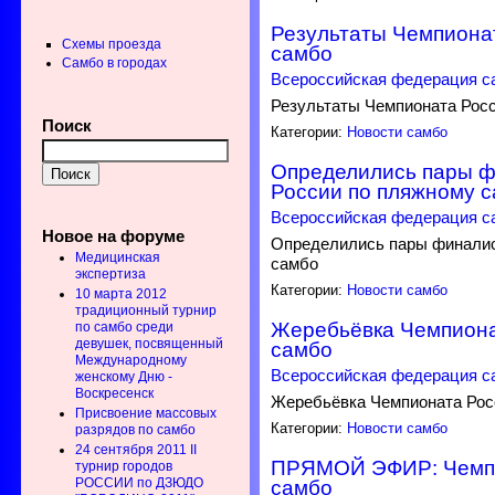
Результаты Чемпиона
Схемы проезда
самбо
Самбо в городах
Всероссийская федерация с
Результаты Чемпионата Рос
Поиск
Категории:
Новости самбо
Определились пары ф
России по пляжному 
Всероссийская федерация с
Новое на форуме
Определились пары финалис
Медицинская
самбо
экспертиза
Категории:
Новости самбо
10 марта 2012
традиционный турнир
Жеребьёвка Чемпиона
по самбо среди
девушек, посвященный
самбо
Международному
Всероссийская федерация с
женскому Дню -
Воскресенск
Жеребьёвка Чемпионата Рос
Присвоение массовых
Категории:
Новости самбо
разрядов по самбо
24 сентября 2011 II
ПРЯМОЙ ЭФИР: Чемпи
турнир городов
РОССИИ по ДЗЮДО
самбо