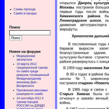
открылся
Дворец культур
Москвы
построили больш
Схемы проезда
первые годы после войн
Самбо в городах
Химкинского района
был
Ленинградское шоссе
, з
движения автотранспорт
Поиск
маршруты.
Хронология дальней
В послевоенные годы в
бараков выросли капит
Новое на форуме
благоустроенные здани
Медицинская
культурно-бытовое строите
экспертиза
районе развернулось с конца
10 марта 2012
В 1959 году
население Хи
традиционный турнир
по самбо среди
В 60-х годах в районе бы
девушек, посвященный
школы №7, широкоэк
Международному
женскому Дню -
построили
стадион «Новато
Воскресенск
В 1965 году в связи с 
Присвоение массовых
Старых Химках
была отк
разрядов по самбо
отчизну» и зажжён вечный
24 сентября 2011 II
турнир городов
войны.
РОССИИ по ДЗЮДО