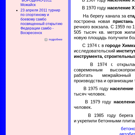
В 1967 году
население 
"БОРОДИНО-2011"
Можайск
В 1970 году
население 
23 апреля 2011 турнир
по спортиному и
На берегу канала за
ст
боевому самбо
построена новая
пристань
посвященный открытию
речного вокзала. С 1959 по 1
Федерации самбо -
505 тысяч кв. метров жил
Воскресенск
новую площадь получили бол
подробнее
С 1974 г. в
городе Химк
исследовательский
институ
инструмента, строительны
В 1974 г. открылась 
современным высокопро
работать межрайонный
производства и организации 
В 1975 году
население
тысяч человек.
В 1979 году
населени
человек.
В 1985 году берег
и укрепили бетонными плита
бетоно
автобе