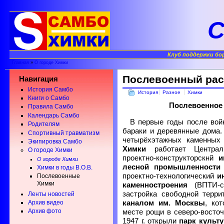
С
Клуб поддержки бо
Главная
»
О городе Химки
Послевоенный рас
Навигация
История Самбо
История
Разное
Химки
Книги о Самбо
Послевоенное 
Правила Самбо
Календарь Самбо
В первые годы после во
Родителям
бараки и деревянные дома. 
Спортивный травматизм
четырёхэтажных каменных 
Экипировка Самбо
Химки
работает Централь
О городе Химки
проектно-конструкторскнй
и
О городе Химки
лесной промышленности
Химки в годы В.О.В.
проектно-технологический
и
Послевоенные
Химки
каменностроения
(ВПТИ-ст
застройка свободной терр
Ленты новостей
каналом им. Москвы
, ко
Архив видео
Архив фото
месте рощи в северо-восто
1947 г. открыли
парк культ