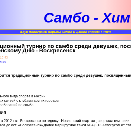
Самбо - Хим
Клуб поддержки борьбы Самбо и Дзюдо города Химки
иционный турнир по самбо среди девушек, п
нскому Дню - Воскресенск
 16:43
енск
стоится традиционный турнир по самбо среди девушек, посвященн
ьного вида спорта в России
х связей с клубами других городов
ребований по самбо
НИЯ
 2012 г в г. Воскресенск по адресу : Новлянский квартал , спортзал гимназии
ала до ост. «Воскресенск»,далее маршрутное такси № 4,8,13.Автобусом от с