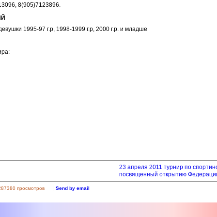
13096, 8(905)7123896.
ИЙ
вушки 1995-97 г.р, 1998-1999 г.р, 2000 г.р. и младше
ира:
23 апреля 2011 турнир по спортин
посвященный открытию Федерации 
287380 просмотров
Send by email