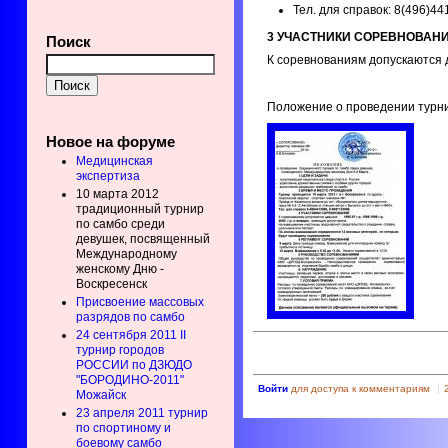
Тел. для справок: 8(496)44
3 УЧАСТНИКИ СОРЕВНОВАН
Поиск
К соревнованиям допускаются де
Положение о проведении турн
Новое на форуме
Медицинская
экспертиза
10 марта 2012
традиционный турнир
по самбо среди
девушек, посвященный
Международному
женскому Дню -
Воскресенск
Присвоение массовых
разрядов по самбо
24 сентября 2011 II
турнир городов
РОССИИ по ДЗЮДО
"БОРОДИНО-2011"
Войти
для доступа к комментариям
Можайск
23 апреля 2011 турнир
по спортиному и
боевому самбо