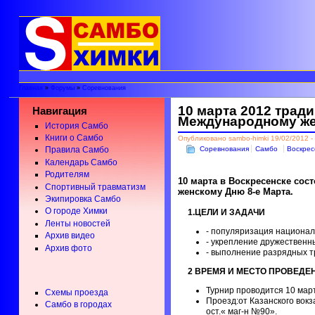
Главная
»
Форумы
»
Соревнования
10 марта 2012 трад
Навигация
Международному же
История Самбо
Книги о Самбо
Опубликовано sambo-himki 19/02/2012 -
Соревнования
Самбо
Воскрес
Правила Самбо
Календарь Самбо
Родителям
10 марта в Воскресенске со
Спортивный травматизм
женскому Дню 8-е Марта.
Экипировка Самбо
О городе Химки
1.ЦЕЛИ И ЗАДАЧИ
Ленты новостей
- популяризация национал
Архив видео
- укрепление дружественны
Архив фото
- выполнение разрядных т
2 ВРЕМЯ И МЕСТО ПРОВЕДЕ
Турнир проводится 10 марта
Схемы проезда
Проезд:от Казанского вокз
Самбо в городах
ост.« маг-н №90».