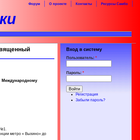
Форум
О проекте
Контакты
Ресурсы Самбо
ки
освященный
Вход в систему
Пользователь:
*
Пароль:
*
ый Международному
Регистрация
Забыли пароль?
 №1.
танции метро « Выхино» до