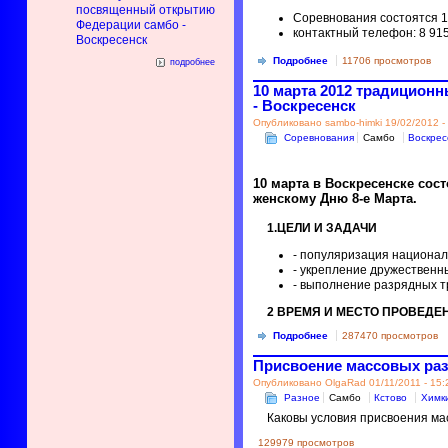
посвященный открытию
Соревнования состоятся 10
Федерации самбо -
контактный телефон: 8 91
Воскресенск
Подробнее
11706 просмотров
подробнее
10 марта 2012 традицион
- Воскресенск
Опубликовано sambo-himki 19/02/2012 -
Соревнования
Самбо
Воскрес
10 марта в Воскресенске со
женскому Дню 8-е Марта.
1.ЦЕЛИ И ЗАДАЧИ
- популяризация национал
- укрепление дружественны
- выполнение разрядных т
2 ВРЕМЯ И МЕСТО ПРОВЕДЕ
Подробнее
287470 просмотров
Присвоение массовых раз
Опубликовано OlgaRad 01/11/2011 - 15:
Разное
Самбо
Кстово
Химк
Каковы условия присвоения ма
129979 просмотров