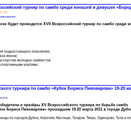
ероссийский турнир по самбо среди юношей и девушек «Боро
 21:39
евнования
айске будет проводится XVII Всероссийский турнир по самбо среди 
ия подрастающего поколения;
аза жизни;
астерства молодых самбистов:
 спортивными клубами;
кого турнира по самбо «Кубок Бориса Пивоварова» 19-20 ма
ьтаты
обедители и призёры XV Всероссийского турнира по борьбе самбо
бок Бориса Пивоварова» прошедшем 19-20 марта 2011 в городе Дубн
анды из городов Дубна, Королев, Мытищи, Талдом, Тверь, Одинцово, Тула и к