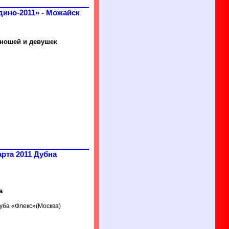
дино-2011» - Можайск
юношей и девушек
рта 2011 Дубна
а
луба «Флекс»(Москва)