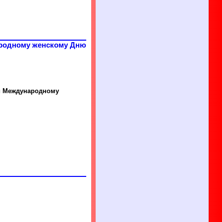
ародному женскому Дню
ый Международному