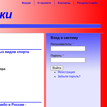
Форум
О проекте
Контакты
Ресурсы Самбо
ки
Вход в систему
Пользователь:
*
ых видов спорта
Пароль:
*
бора
Регистрация
Забыли пароль?
мбо в России -