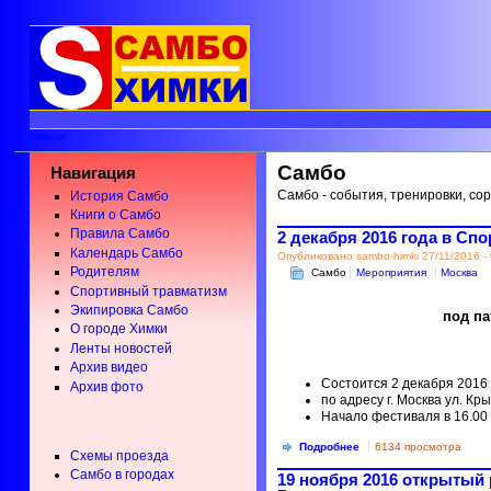
Главная
Самбо
Навигация
Самбо - события, тренировки, со
История Самбо
Книги о Самбо
Правила Самбо
2 декабря 2016 года в С
Календарь Самбо
Опубликовано sambo-himki 27/11/2016 -
Родителям
Самбо
Мероприятия
Москва
Спортивный травматизм
Экипировка Самбо
под па
О городе Химки
Ленты новостей
Архив видео
Состоится 2 декабря 2016
Архив фото
по адресу г. Москва ул. Кр
Начало фестиваля в 16.00
Подробнее
6134 просмотра
Схемы проезда
Самбо в городах
19 ноября 2016 открытый