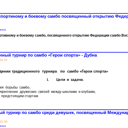
о спортиному и боевому самбо посвященный открытию Федер
енск
ортивному и боевому самбо, посвященного открытию Федерации самбо Во
онный турнир по самбо «Герои спорта» - Дубна
 02:22
дении традиционного турнира по самбо «
Герои спорта»
I.
Цели и задачи.
ция борьбы самбо,
 укрепление дружеских связей между школами и клубами,
к предстоящим стартам.
ный турнир по самбо среди девушек, посвященный Междун
 22:36
енск