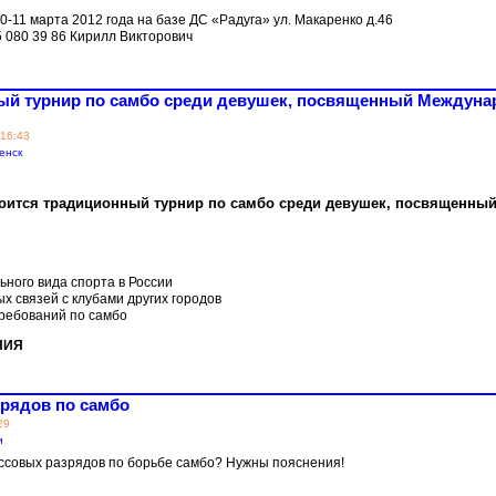
-11 марта 2012 года на базе ДС «Радуга» ул. Макаренко д.46
5 080 39 86 Кирилл Викторович
ный турнир по самбо среди девушек, посвященный Междун
 16:43
енск
стоится традиционный турнир по самбо среди девушек, посвященн
ьного вида спорта в России
х связей с клубами других городов
ребований по самбо
НИЯ
рядов по самбо
29
и
ссовых разрядов по борьбе самбо? Нужны пояснения!