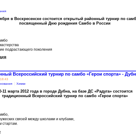
ания
оября в Воскресенске состоится открытый районный турнир по самб
посвященный Дню рождения Самбо в России
амбо
мастерства
ние подрастающего поколения
НИЯ
онный Всероссийский турнир по самбо «Герои спорта» - Дуб
 18:43
нования
Химки
0-11 марта 2012 года в городе Дубна, на базе ДС «Радуга» состоится
традиционный Всероссийский турнир по самбо «Герои спорта»
амбо,
ружеских связей между школами и клубами,
м стартам.
: