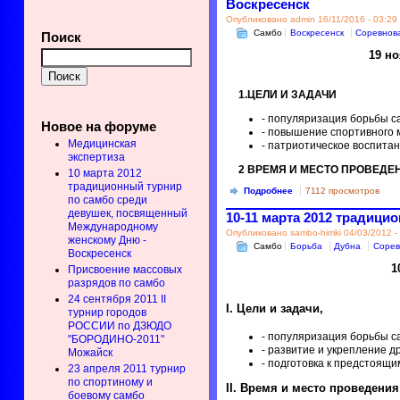
Воскресенск
Опубликовано admin 16/11/2016 - 03:29
Самбо
Воскресенск
Соревнов
Поиск
19 н
1.ЦЕЛИ И ЗАДАЧИ
- популяризация борьбы с
Новое на форуме
- повышение спортивного 
Медицинская
- патриотическое воспита
экспертиза
2 ВРЕМЯ И МЕСТО ПРОВЕДЕ
10 марта 2012
традиционный турнир
Подробнее
7112 просмотров
по самбо среди
девушек, посвященный
10-11 марта 2012 традици
Международному
Опубликовано sambo-himki 04/03/2012 -
женскому Дню -
Самбо
Борьба
Дубна
Сорев
Воскресенск
1
Присвоение массовых
разрядов по самбо
24 сентября 2011 II
I. Цели и задачи,
турнир городов
РОССИИ по ДЗЮДО
- популяризация борьбы с
"БОРОДИНО-2011"
- развитие и укрепление д
Можайск
- подготовка к предстоящи
23 апреля 2011 турнир
по спортиному и
II. Время и место проведения
боевому самбо