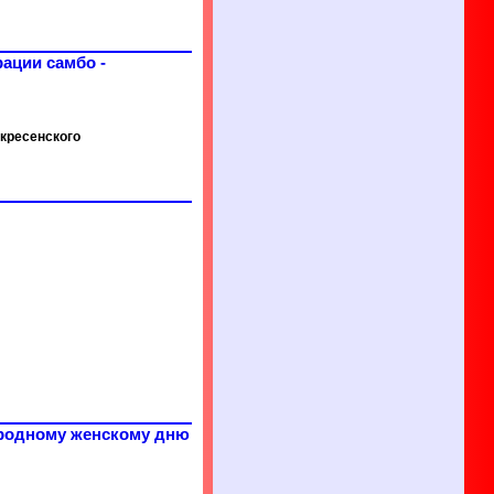
ации самбо -
скресенского
ародному женскому дню