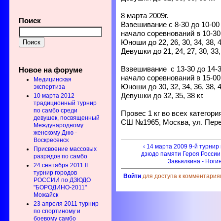
8 марта 2009г.
Поиск
Взвешивание с 8-30 до 10-00 
начало соревнований в 10-30
Юноши до 22, 26, 30, 34, 38, 42
Девушки до 21, 24, 27, 30, 33, 
Взвешивание с 13-30 до 14-3
Новое на форуме
начало соревнований в 15-00
Медицинская
Юноши до 30, 32, 34, 36, 38, 42
экспертиза
Девушки до 32, 35, 38 кг.
10 марта 2012
традиционный турнир
по самбо среди
Провес 1 кг во всех категори
девушек, посвященный
СШ №1965, Москва, ул. Пере
Международному
женскому Дню -
Воскресенск
‹ 14 марта 2009 9-й турнир
Присвоение массовых
дзюдо памяти Героя России
разрядов по самбо
Завьялкина - Ноги
24 сентября 2011 II
турнир городов
Войти
для доступа к комментария
РОССИИ по ДЗЮДО
"БОРОДИНО-2011"
Можайск
23 апреля 2011 турнир
по спортиному и
боевому самбо