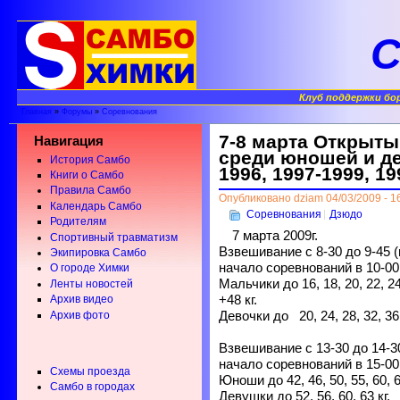
С
Клуб поддержки бо
Главная
»
Форумы
»
Соревнования
7-8 марта Открыты
Навигация
среди юношей и де
История Самбо
1996, 1997-1999, 19
Книги о Самбо
Правила Самбо
Опубликовано dziam 04/03/2009 - 1
Календарь Самбо
Соревнования
Дзюдо
Родителям
7 марта 2009г.
Спортивный травматизм
Взвешивание с 8-30 до 9-45 (
Экипировка Самбо
начало соревнований в 10-00
О городе Химки
Мальчики до 16, 18, 20, 22, 24, 
Ленты новостей
+48 кг.
Архив видео
Девочки до 20, 24, 28, 32, 36,
Архив фото
Взвешивание с 13-30 до 14-30
начало соревнований в 15-00
Схемы проезда
Юноши до 42, 46, 50, 55, 60, 66
Самбо в городах
Девушки до 52, 56, 60, 63 кг.