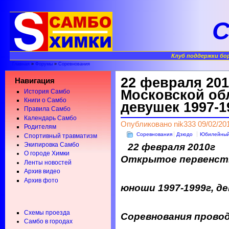
С
Клуб поддержки бо
Главная
»
Форумы
»
Соревнования
22 февраля 20
Навигация
Московской обл
История Самбо
Книги о Самбо
девушек 1997-1
Правила Самбо
Календарь Самбо
Опубликовано nik333 09/02/201
Родителям
Соревнования
Дзюдо
Юбилейны
Спортивный травматизм
Экипировка Самбо
22 февраля 2010г
О городе Химки
Открытое первенств
Ленты новостей
Архив видео
Архив фото
юноши 1997-1999г, де
Схемы проезда
Соревнования прово
Самбо в городах