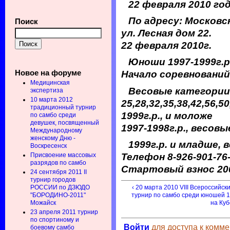
22 февраля 2010 го
По адресу: Московс
Поиск
ул. Лесная дом 22.
22 февраля 2010г.
Юноши 1997-1999г.р.
Новое на форуме
Начало соревнований 
Медицинская
Весовые категории
экспертиза
10 марта 2012
25,28,32,35,38,42,56,5
традиционный турнир
1999г.р., и моложе
по самбо среди
девушек, посвященный
1997-1998г.р., весовы
Международному
женскому Дню -
1999г.р. и младше, 
Воскресенск
Присвоение массовых
Телефон 8-926-901-76
разрядов по самбо
Стартовый взнос 20
24 сентября 2011 II
турнир городов
РОССИИ по ДЗЮДО
‹ 20 марта 2010 VIII Всероссийс
"БОРОДИНО-2011"
турнир по самбо среди юношей 19
Можайск
на Куб
23 апреля 2011 турнир
по спортиному и
Войти
для доступа к комм
боевому самбо