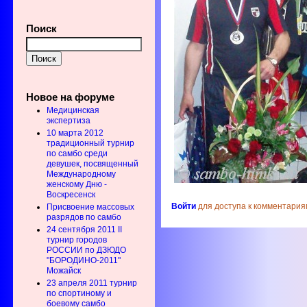
Поиск
Новое на форуме
Медицинская
экспертиза
10 марта 2012
традиционный турнир
по самбо среди
девушек, посвященный
Международному
женскому Дню -
Воскресенск
Войти
для доступа к комментария
Присвоение массовых
разрядов по самбо
24 сентября 2011 II
турнир городов
РОССИИ по ДЗЮДО
"БОРОДИНО-2011"
Можайск
23 апреля 2011 турнир
по спортиному и
боевому самбо