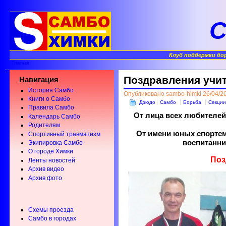
С
Клуб поддержки бо
Главная
Поздравления уч
Навигация
История Самбо
Опубликовано sambo-himki 26/04/20
Книги о Самбо
Дзюдо
Самбо
Борьба
Секции
Правила Самбо
От лица всех любителе
Календарь Самбо
Родителям
От имени юных спортсм
Спортивный травматизм
воспитанни
Экипировка Самбо
О городе Химки
Поз
Ленты новостей
Архив видео
Архив фото
Схемы проезда
Самбо в городах