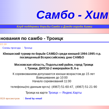
Самбо - Хим
Клуб поддержки борьбы Самбо и Дзюдо города Химки
внования по самбо - Троицк
 22:19
Схемы проезда
Троицк
Юношеский турнир по борьбе САМБО среди юношей 1994-1995 гг.р.
посвященный Всероссийскому дню САМБО
Московская область, Подольский район, город Троицк
г. Троицк, ДЮСШ-2 микрорайон В, 6-а
К соревнованиям допускаются юноши возрастом до 15 лет
Взвешивание до 10:00
Начало соревнований 11:00
телефоны(по данным spr.ru)
(4967)
51-60-47,
(4967)
51-21-90
Троицк на карте
Троицк — Яндекс.Карты
4919 просмотров
Send by email